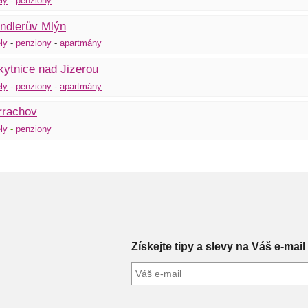
ly
-
penziony
ndlerův Mlýn
ly
-
pen
z
iony
-
apartmány
ytnice nad Jizerou
ly
-
penziony
-
apartmány
rrachov
ly
-
penziony
Získejte tipy a slevy na Váš e-mail