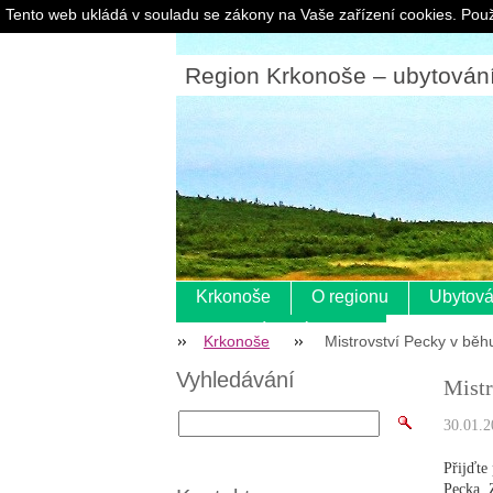
Tento web ukládá v souladu se zákony na Vaše zařízení cookies. Použ
Region Krkonoše – ubytování |
Krkonoše
O regionu
Ubytová
Pokladní systém s eet
Krkonoše
Mistrovství Pecky v běhu
Vyhledávání
Mistr
30.01.2
Přijďte
Pecka. 