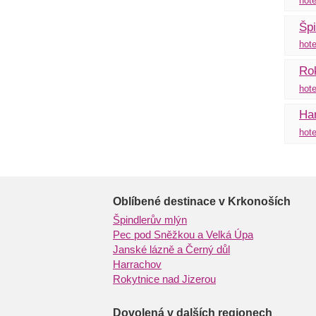
hote
Špi
hote
Rok
hote
Ha
hote
Oblíbené destinace v Krkonoších
Špindlerův mlýn
Pec pod Sněžkou a Velká Úpa
Janské lázně a Černý důl
Harrachov
Rokytnice nad Jizerou
Dovolená v dalších regionech