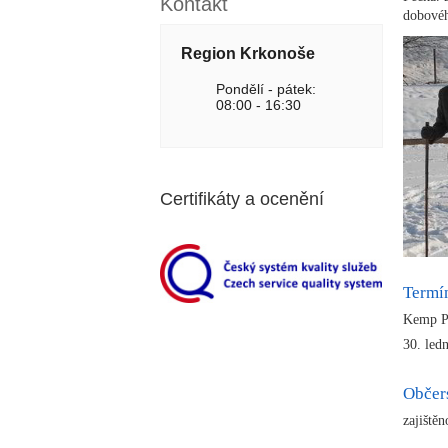
Kontakt
dobovéh
Region Krkonoše
Pondělí - pátek:
08:00 - 16:30
Certifikáty a ocenění
Termí
Kemp P
30. led
Občer
zajiště