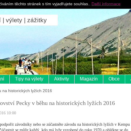
Pro ubytovatele
íváním těchto stránek s tím vyjadřujete souhlas..
Další informace
 výlety | zážitky
ní
Tipy na výlety
Aktivity
Magazín
Obce
 na historických lyžích 2016
ovství Pecky v běhu na historických lyžích 2016
016 10:00
 podpořit závodníky nebo se zúčastněte závodu na historických lyžích v Kempu
Zúčastnit se může každý, kdo má lyže vyrobené do roku 1970 a oblékne se do