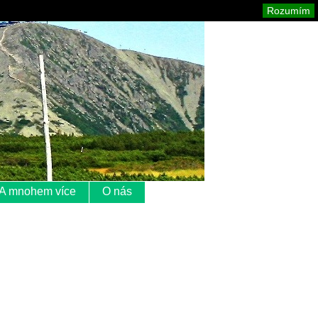
Krkonoše
Mapa stránek
Tisk
Rozumím
A mnohem více
O nás