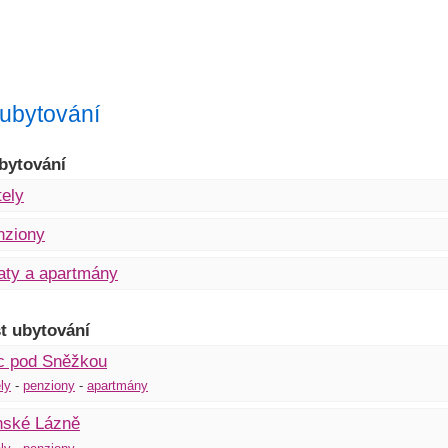
r ubytování
bytování
ely
nziony
aty a apartmány
t ubytování
c pod Sněžkou
ly
-
penziony
-
apartmány
nské Lázně