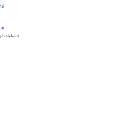
né
ram
 překážkami