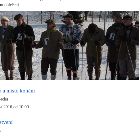
o oblečení.
n a místo konání
ecka
na 2016 od 10:00
stvení
no