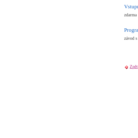
Vstup
zdarma
Prog
závod s
Zpět