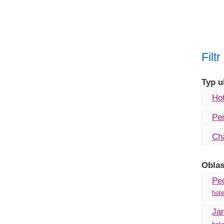
Filt
Typ u
Hot
Pe
Ch
Oblas
Pe
hote
Ja