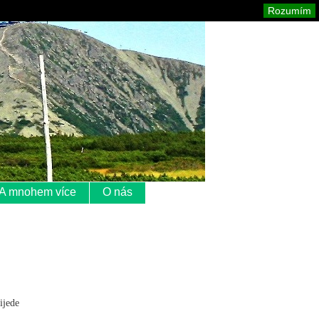
Krkonoše
Mapa stránek
Tisk
Rozumím
A mnohem více
O nás
ijede