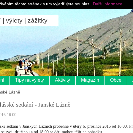
Pro ubytovatele
íváním těchto stránek s tím vyjadřujete souhlas..
Další informace
 výlety | zážitky
ní
Tipy na výlety
Aktivity
Magazín
Obce
anské Lázně
ášské setkání - Janské Lázně
016 16:00
ské setkání v Janských Lázních proběhne v úterý 6. prosince 2016 od 16:00. Př
 se svoji družinou a od 18:00 se děti mohou těšit na pohádku.