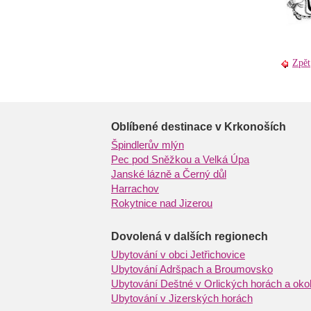
Zpět
Oblíbené destinace v Krkonoších
Špindlerův mlýn
Pec pod Sněžkou a Velká Úpa
Janské lázně a Černý důl
Harrachov
Rokytnice nad Jizerou
Dovolená v dalších regionech
Ubytování v obci Jetřichovice
Ubytování Adršpach a Broumovsko
Ubytování Deštné v Orlických horách a okol
Ubytování v Jizerských horách