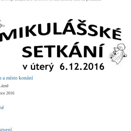
n a místo konání
Lázně
ince 2016
né
stvení