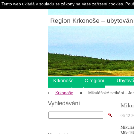
Tento web ukládá v souladu se zákony na Vaše zařízení cookies. Použ
Region Krkonoše – ubytování |
Krkonoše
O regionu
Ubytová
Pokladní systém s eet
Krkonoše
Mikulášské setkání - J
Vyhledávání
Mikul
06.12.2
Mikuláš
Mikuláš