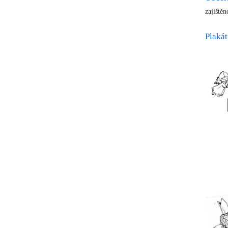
zajiště
Plakát