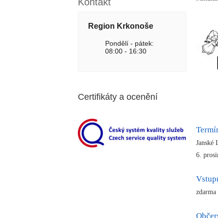
Kontakt
Region Krkonoše
Pondělí - pátek:
08:00 - 16:30
Certifikáty a ocenění
Termí
Janské 
6. pros
Vstup
zdarma
Občer