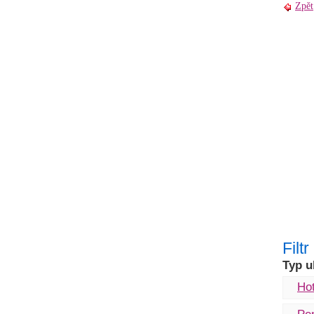
Zpět
Filt
Typ u
Hot