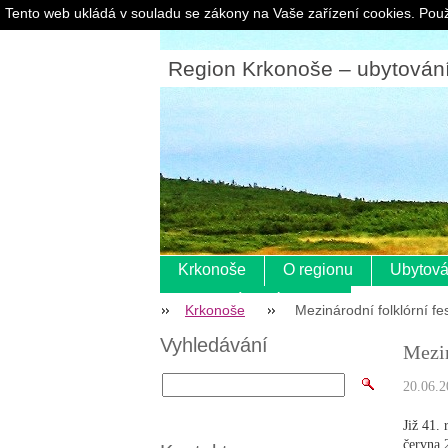
Tento web ukládá v souladu se zákony na Vaše zařízení cookies. Použ
Region Krkonoše – ubytování |
Krkonoše
O regionu
Ubytová
Pokladní systém s eet
Krkonoše
Mezinárodní folklórní fe
Vyhledávání
Mezin
20.06.2
Již 41.
června 