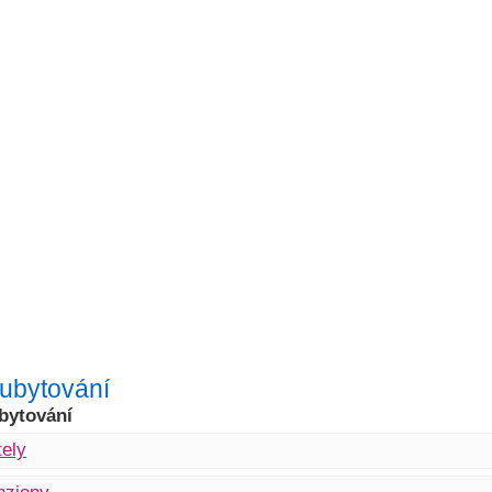
r ubytování
bytování
ely