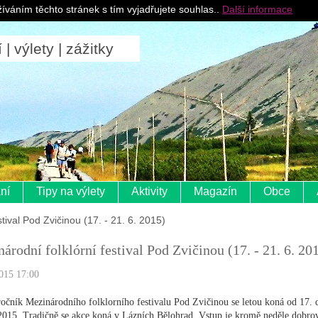
Pro ubytovatele
íváním těchto stránek s tím vyjadřujete souhlas..
Další informace
 výlety | zážitky
ní
Tipy na výlety
Aktivity
Magazín
Obce
stival Pod Zvičinou (17. - 21. 6. 2015)
árodní folklórní festival Pod Zvičinou (17. - 21. 6. 20
015 17:00
 ročník Mezinárodního folklorního festivalu Pod Zvičinou se letou koná od 17. 
2015. Tradičně se akce koná v Lázních Bělohrad. Vstup je kromě neděle dobro