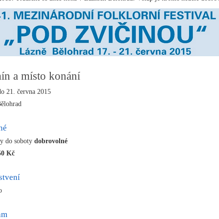
ín a místo konání
do 21. června 2015
ělohrad
né
dy do soboty
dobrovolné
50 Kč
stvení
no
ram