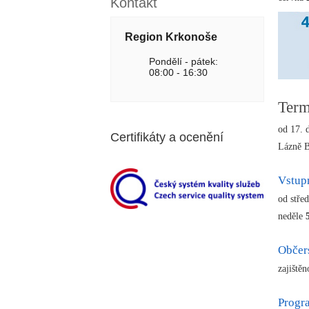
Kontakt
Region Krkonoše
Pondělí - pátek:
08:00 - 16:30
Term
od 17. 
Certifikáty a ocenění
Lázně B
Vstup
od stře
neděle
Občer
zajiště
Prog