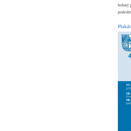
bohatý 
podrobn
Plakát