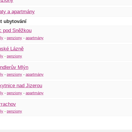
nziony
aty a apartmány
t ubytování
c pod Sněžkou
ly
-
penziony
-
apartmány
nské Lázně
ly
-
penziony
ndlerův Mlýn
ly
-
pen
z
iony
-
apartmány
ytnice nad Jizerou
ly
-
penziony
-
apartmány
rrachov
ly
-
penziony