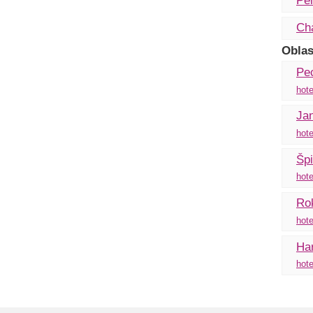
Pe
Ch
Oblas
Pe
hote
Ja
hote
Špi
hote
Rok
hote
Ha
hote