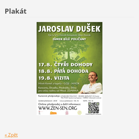
Plakát
« Zpět