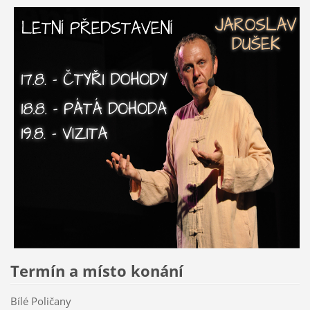
Termín a místo konání
Bílé Poličany