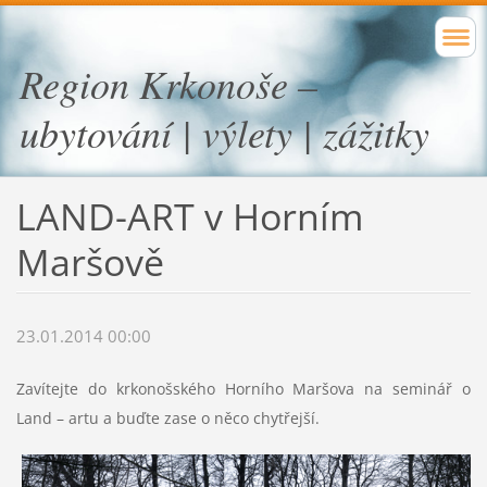
Region Krkonoše –
ubytování | výlety | zážitky
LAND-ART v Horním
Maršově
23.01.2014 00:00
Zavítejte do krkonošského Horního Maršova na seminář o
Land – artu a buďte zase o něco chytřejší.