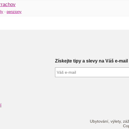
rrachov
ly
-
penziony
Získejte tipy a slevy na Váš e-mail
í
Ubytování, výlety, záž
Cop