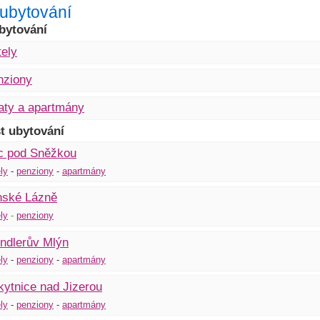
r ubytování
bytování
ely
nziony
aty a apartmány
t ubytování
c pod Sněžkou
ly
-
penziony
-
apartmány
nské Lázně
ly
-
penziony
ndlerův Mlýn
ly
-
pen
z
iony
-
apartmány
ytnice nad Jizerou
ly
-
penziony
-
apartmány