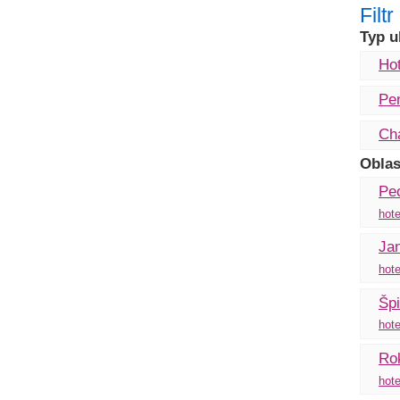
Filt
Typ u
Hot
Pe
Ch
Oblas
Pe
hote
Ja
hote
Špi
hote
Rok
hote