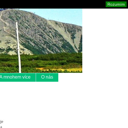
Krkonoše
Mapa stránek
Tisk
Rozumím
A mnohem více
O nás
je
a,