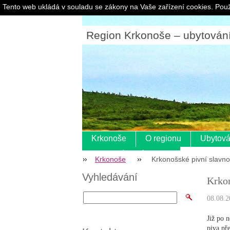
Tento web ukládá v souladu se zákony na Vaše zařízení cookies. Použ
Region Krkonoše – ubytování |
Krkonoše
O regionu
Ubytová
Pokladní systém s eet
Krkonoše
Krkonošské pivní slavnos
Vyhledávání
Krkon
08.08.2
Již po 
piva př