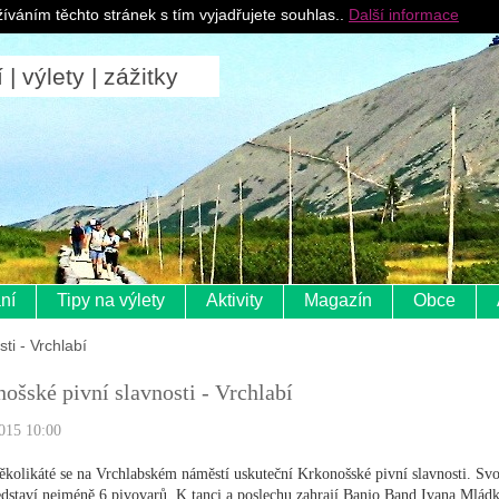
Pro ubytovatele
íváním těchto stránek s tím vyjadřujete souhlas..
Další informace
 výlety | zážitky
ní
Tipy na výlety
Aktivity
Magazín
Obce
ti - Vrchlabí
ošské pivní slavnosti - Vrchlabí
015 10:00
několikáté se na Vrchlabském náměstí uskuteční Krkonošské pivní slavnosti. Svo
edstaví nejméně 6 pivovarů. K tanci a poslechu zahrají Banjo Band Ivana Mládk