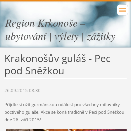
Region Krkonoše –
ubytování | výlety | zážitky
Krakonošův guláš - Pec
pod Sněžkou
26.09.2015 08:30
Přijďte si užít gurmánskou událost pro všechny milovníky
poctivého guláše. Akce se koná tradičně v Peci pod Sněžkou
dne 26. září 2015!