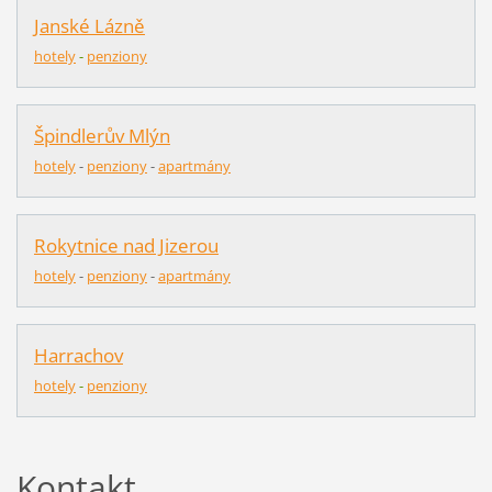
Janské Lázně
hotely
-
penziony
Špindlerův Mlýn
hotely
-
pen
z
iony
-
apartmány
Rokytnice nad Jizerou
hotely
-
penziony
-
apartmány
Harrachov
hotely
-
penziony
Kontakt