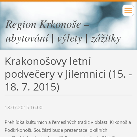
Region Krkonoše –
ubytování | výlety | zážitky
Krakonošovy letní
podvečery v Jilemnici (15. -
18. 7. 2015)
18.07.2015 16:00
Přehlídka kulturních a řemeslných tradic v oblasti Krkonoš a
Podkrkonoší. Součástí bude prezentace lokálních