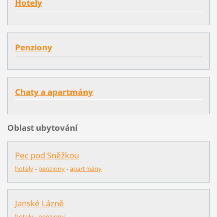
Hotely
Penziony
Chaty a apartmány
Oblast ubytování
Pec pod Sněžkou
hotely
-
penziony
-
apartmány
Janské Lázně
hotely
-
penziony