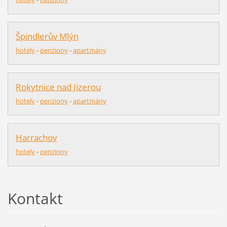
Špindlerův Mlýn
hotely
-
pen
z
iony
-
apartmány
Rokytnice nad Jizerou
hotely
-
penziony
-
apartmány
Harrachov
hotely
-
penziony
Kontakt