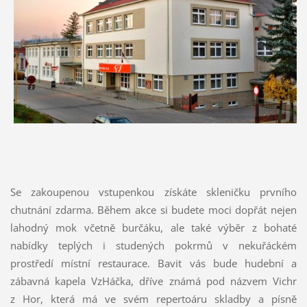
Se zakoupenou vstupenkou získáte skleničku prvního
chutnání zdarma. Během akce si budete moci dopřát nejen
lahodný mok včetně burčáku, ale také výběr z bohaté
nabídky teplých i studených pokrmů v nekuřáckém
prostředí místní restaurace. Bavit vás bude hudební a
zábavná kapela VzHáčka, dříve známá pod názvem Vichr
z Hor, která má ve svém repertoáru skladby a písně