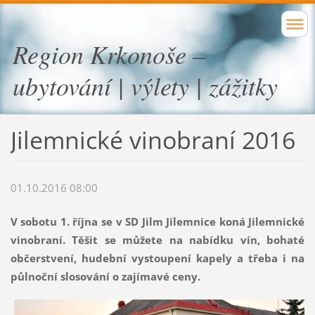
Region Krkonoše –
ubytování | výlety | zážitky
Jilemnické vinobraní 2016
01.10.2016 08:00
V sobotu 1. října se v SD Jilm Jilemnice koná Jilemnické
vinobraní. Těšit se můžete na nabídku vín, bohaté
občerstvení, hudební vystoupení kapely a třeba i na
půlnoční slosování o zajímavé ceny.