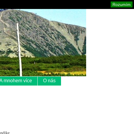
Krkonoše
Mapa stránek
Tisk
Rozumím
A mnohem více
O nás
ondike