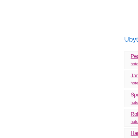
Ubyt
Pe
hote
Ja
hote
Špi
hote
Rok
hote
Ha