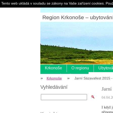
Tento web ukládá v souladu se zákony na Vaše zařízení cookies. Použ
Region Krkonoše – ubytování |
Krkonoše
O regionu
Ubytová
Pokladní systém s eet
Krkonoše
Jarní Sázavafest 2015 
Vyhledávání
Jarní
04.04.2
I když j
připome