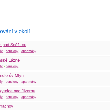
ování v okolí
c pod Sněžkou
ly
-
penziony
-
apartmány
nské Lázně
ly
-
penziony
ndlerův Mlýn
ly
-
pen
z
iony
-
apartmány
ytnice nad Jizerou
ly
-
penziony
-
apartmány
rrachov