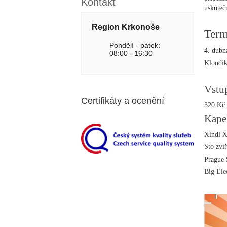
Kontakt
uskuteč
Region Krkonoše
Term
Pondělí - pátek:
4. dubn
08:00 - 16:30
Klondik
Vstu
Certifikáty a ocenění
320 Kč
Kape
Xindl 
Sto zvíř
Prague 
Big Ele