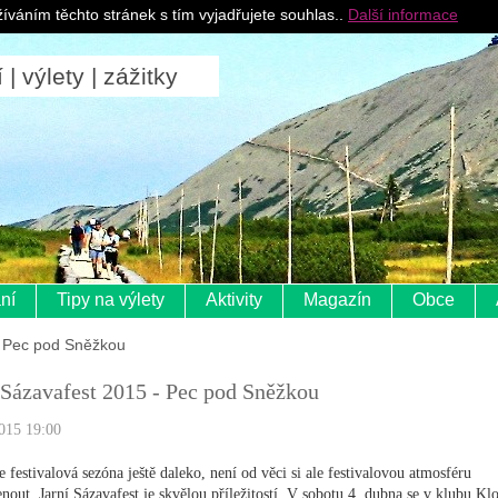
Pro ubytovatele
íváním těchto stránek s tím vyjadřujete souhlas..
Další informace
 výlety | zážitky
ní
Tipy na výlety
Aktivity
Magazín
Obce
- Pec pod Sněžkou
 Sázavafest 2015 - Pec pod Sněžkou
015 19:00
e festivalová sezóna ještě daleko, není od věci si ale festivalovou atmosféru
nout. Jarní Sázavafest je skvělou příležitostí. V sobotu 4. dubna se v klubu Kl