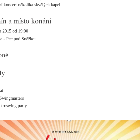
ní koncert několika skvělých kapel.
ín a místo konání
a 2015 od 19:00
e - Pec pod Sněžkou
pné
ly
X
at
Swingmasters
ctroswing party