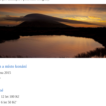
n a místo konání
vna 2015
P
né
d 12 let 100 Kč
 6 let 50 Kč¨