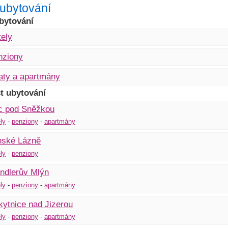
r ubytování
bytování
ely
nziony
aty a apartmány
t ubytování
c pod Sněžkou
ly
-
penziony
-
apartmány
nské Lázně
ly
-
penziony
ndlerův Mlýn
ly
-
pen
z
iony
-
apartmány
ytnice nad Jizerou
ly
-
penziony
-
apartmány