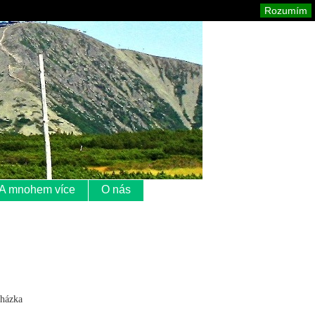
Krkonoše
Mapa stránek
Tisk
Rozumím
A mnohem více
O nás
cházka