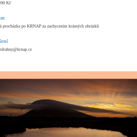
200 Kč
am
á procházka po KRNAP za zachycením krásných obrázků
šení
 rdrahny@krnap.cz