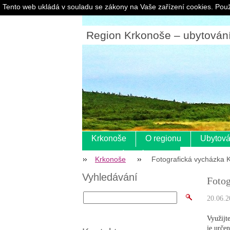
Tento web ukládá v souladu se zákony na Vaše zařízení cookies. Použ
Region Krkonoše – ubytování |
Krkonoše
O regionu
Ubytová
Pokladní systém s eet
Krkonoše
Fotografická vycházk
Vyhledávání
Foto
20.06.2
Využijt
je určen