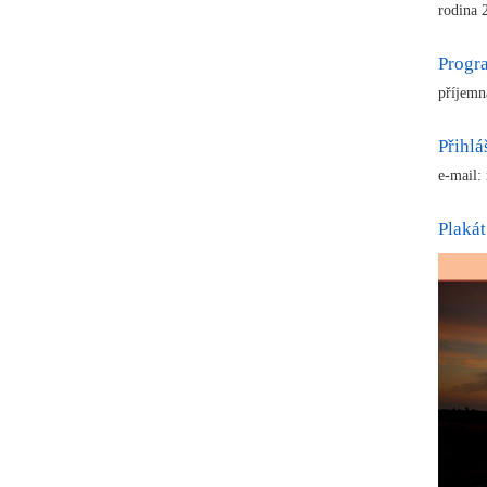
rodina 
Progr
příjemn
Přihlá
e-mail:
Plakát