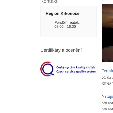
Kontakt
Region Krkonoše
Pondělí - pátek:
08:00 - 16:30
Certifikáty a ocenění
Termí
20. čer
KRNA
Vstup
děti na
děti nad