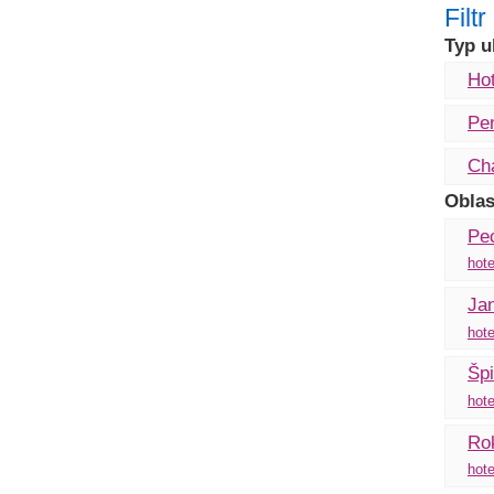
Filt
Typ u
Hot
Pe
Ch
Oblas
Pe
hote
Ja
hote
Špi
hote
Rok
hote