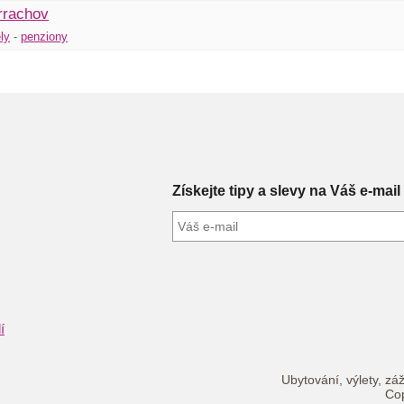
rrachov
ly
-
penziony
Získejte tipy a slevy na Váš e-mail
í
Ubytování, výlety, záž
Cop