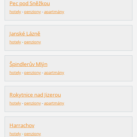
Pec pod Sněžkou
hotely
-
penziony
-
apartmány
Janské Lázně
hotely
-
penziony
Špindlerův Mlýn
hotely
-
pen
z
iony
-
apartmány
Rokytnice nad Jizerou
hotely
-
penziony
-
apartmány
Harrachov
hotely
-
penziony