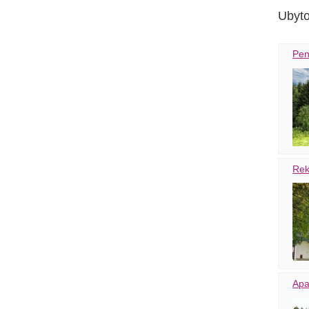
Ubyto
Pen
Rek
Apa