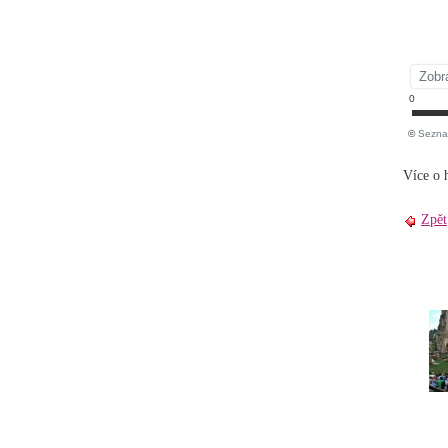
Více o 
Zpět