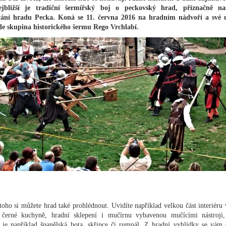
jbližší je tradiční šermířský boj o peckovský hrad, příznačně na
ání hradu Pecka. Koná se 11. června 2016 na hradním nádvoří a své 
e skupina historického šermu Rego Vrchlabí.
oho si můžete hrad také prohlédnout. Uvidíte například velkou část interiéru 
 černé kuchyně, hradní sklepení i mučírnu vybavenou mučícími nástroji
 je například španělská bota, skřipce či rumpál. Z hradní vyhlídky se vám 