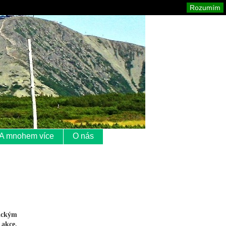
Krkonoše
Mapa stránek
Tisk
Rozumím
A mnohem více
O nás
rickým
 akce.