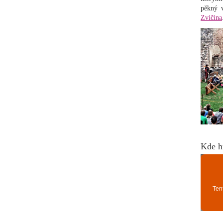
pěkný 
Zvičina
Kde h