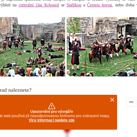
výhled na
centrální část Krkonoš
se
Sněžkou
a
Černou horou
, nebo třeba 
.
rad naleznete?