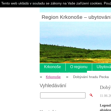
Tento web ukládá v souladu se zákony na Vaše zařízení cookies. Použ
Region Krkonoše – ubytování |
Krkonoše
O regionu
Ubytová
Pokladní systém s eet
Krkonoše
Dobývání hradu Pecka
Vyhledávání
Dobý
11.06.2
Legend
objekte