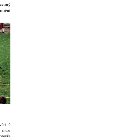
zvaný
umění
včetně
, mezi
otevře