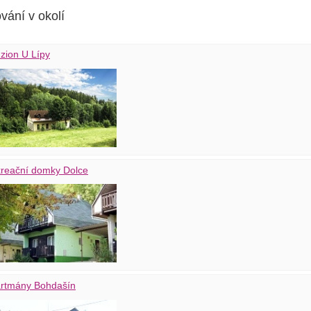
vání v okolí
zion U Lípy
reační domky Dolce
rtmány Bohdašín