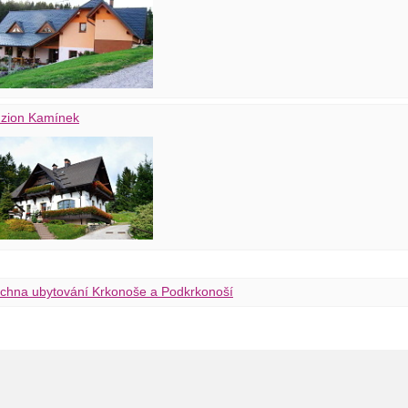
zion Kamínek
chna ubytování Krkonoše a Podkrkonoší