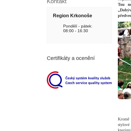
Kontakt
Tou ne
„Dobýv
Region Krkonoše
předved
Pondělí - pátek:
08:00 - 16:30
Certifikáty a ocenění
Kromě t
stylové
kterými