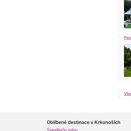
Pen
Vše
Oblíbené destinace v Krkonoších
Špindlerův mlýn