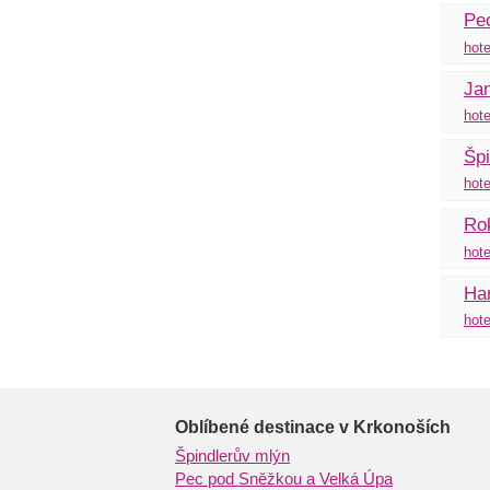
Pe
hote
Ja
hote
Špi
hote
Rok
hote
Ha
hote
Oblíbené destinace v Krkonoších
Špindlerův mlýn
Pec pod Sněžkou a Velká Úpa