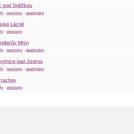
c pod Sněžkou
ly
-
penziony
-
apartmány
nské Lázně
ly
-
penziony
ndlerův Mlýn
ly
-
pen
z
iony
-
apartmány
ytnice nad Jizerou
ly
-
penziony
-
apartmány
rrachov
ly
-
penziony