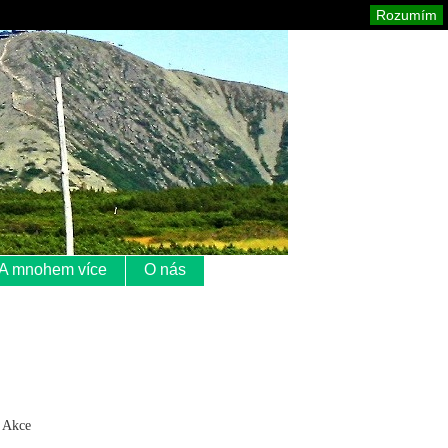
Krkonoše
Mapa stránek
Tisk
Rozumím
A mnohem více
O nás
. Akce