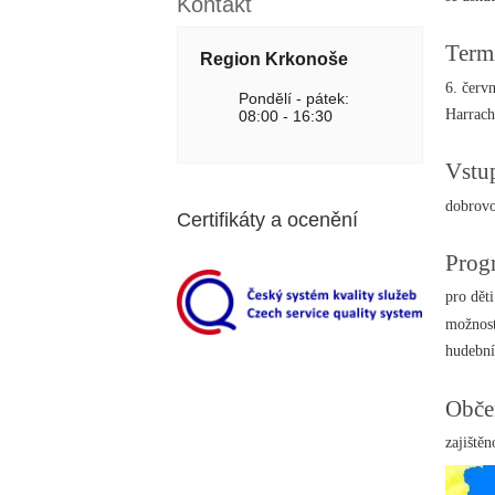
Kontakt
Term
Region Krkonoše
6. červ
Pondělí - pátek:
Harrac
08:00 - 16:30
Vstu
dobrovo
Certifikáty a ocenění
Prog
pro děti
možnost
hudebn
Obče
zajištěn