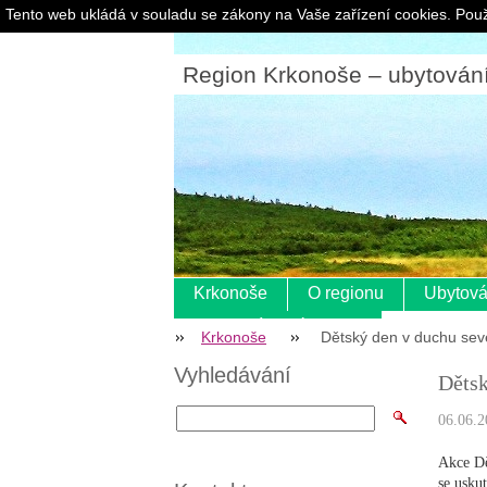
Tento web ukládá v souladu se zákony na Vaše zařízení cookies. Použ
Region Krkonoše – ubytování |
Krkonoše
O regionu
Ubytová
Pokladní systém s eet
Krkonoše
Dětský den v duchu sev
Vyhledávání
Dětsk
06.06.2
Akce Dě
se usku