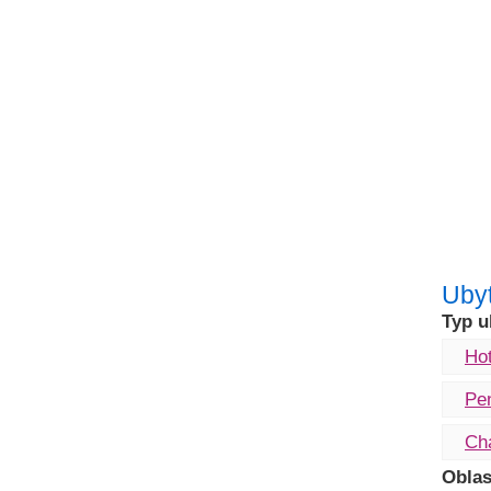
Ubyt
Typ u
Hot
Pe
Ch
Oblas