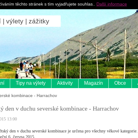
Pro ubytovatele
íváním těchto stránek s tím vyjadřujete souhlas..
Další informace
 výlety | zážitky
ní
Tipy na výlety
Aktivity
Magazín
Obce
erské kombinace - Harrachov
ý den v duchu severské kombinace - Harrachov
015 13:00
tský den v duchu severské kombinace je určena pro všechny věkové kategorie
teční 6. června 2015.