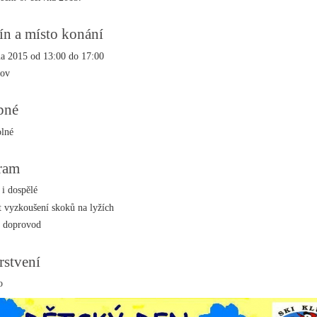
ín a místo konání
na 2015 od 13:00 do 17:00
hov
pné
lné
ram
 i dospělé
 vyzkoušení skoků na lyžích
í doprovod
rstvení
o