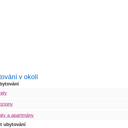
ování v okolí
bytování
ely
nziony
aty a apartmány
t ubytování