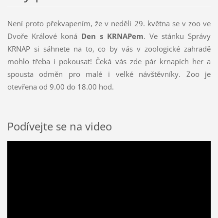
Není proto překvapením, že v neděli 29. května se v zoo ve
Dvoře Králové koná
Den s KRNAPem
. Ve stánku Správy
KRNAP si sáhnete na to, co by vás v zoologické zahradě
mohlo třeba i pokousat! Čeká vás zde pár krnapích her a
spousta odměn pro malé i velké návštěvníky. Zoo je
otevřena od 9.00 do 18.00 hod.
Podívejte se na video