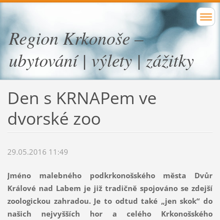
Region Krkonoše –
ubytování | výlety | zážitky
Den s KRNAPem ve
dvorské zoo
29.05.2016 11:49
Jméno malebného podkrkonošského města Dvůr
Králové nad Labem je již tradičně spojováno se zdejší
zoologickou zahradou. Je to odtud také „jen skok“ do
našich nejvyšších hor a celého Krkonošského