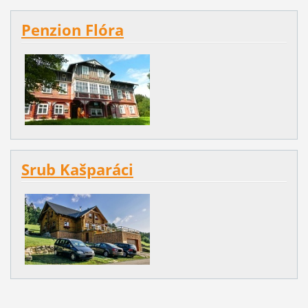
Penzion Flóra
Srub Kašparáci