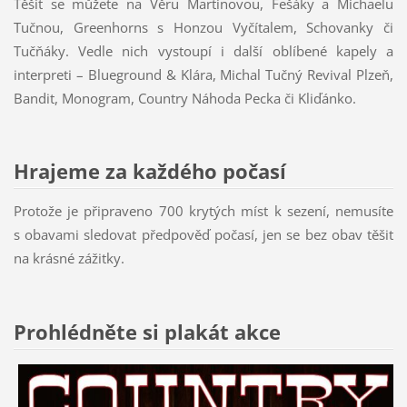
Těšit se můžete na Věru Martinovou, Fešáky a Michaelu
Tučnou, Greenhorns s Honzou Vyčítalem, Schovanky či
Tučňáky. Vedle nich vystoupí i další oblíbené kapely a
interpreti – Blueground & Klára, Michal Tučný Revival Plzeň,
Bandit, Monogram, Country Náhoda Pecka či Kliďánko.
Hrajeme za každého počasí
Protože je připraveno 700 krytých míst k sezení, nemusíte
s obavami sledovat předpověď počasí, jen se bez obav těšit
na krásné zážitky.
Prohlédněte si plakát akce