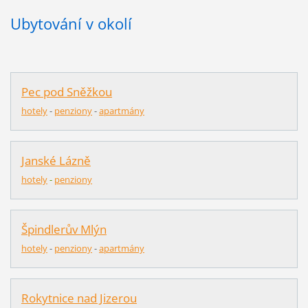
Ubytování v okolí
Pec pod Sněžkou
hotely
-
penziony
-
apartmány
Janské Lázně
hotely
-
penziony
Špindlerův Mlýn
hotely
-
pen
z
iony
-
apartmány
Rokytnice nad Jizerou