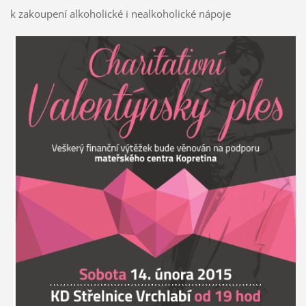
k zakoupení alkoholické i nealkoholické nápoje