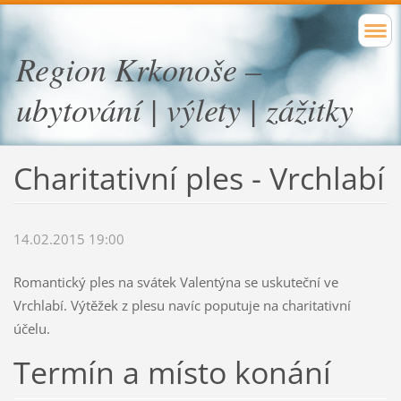
Region Krkonoše –
ubytování | výlety | zážitky
Charitativní ples - Vrchlabí
14.02.2015 19:00
Romantický ples na svátek Valentýna se uskuteční ve
Vrchlabí. Výtěžek z plesu navíc poputuje na charitativní
účelu.
Termín a místo konání