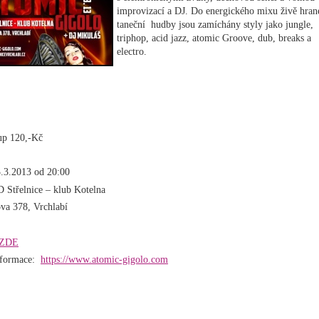
improvizací a DJ. Do energického mixu živě hran
taneční hudby jsou zamíchány styly jako jungle,
triphop, acid jazz, atomic Groove, dub, breaks a
electro.
up 120,-Kč
.3.2013 od 20:00
 Střelnice – klub Kotelna
va 378, Vrchlabí
ZDE
nformace:
https://www.atomic-gigolo.com