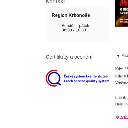
Kontakt
Region Krkonoše
Pondělí - pátek:
08:00 - 16:30
Vst
Certifikáty a ocenění
Kdy: 23
Kde: KD
Vančuro
Plakát:
Další i
Zpět