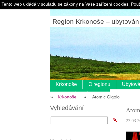
Tento web ukládá v souladu se zákony na Vaše zařízení cookies. Použ
Region Krkonoše – ubytování |
Krkonoše
O regionu
Ubytová
Pokladní systém s eet
Krkonoše
Atomic Gigolo
Vyhledávání
Atom
23.03.2