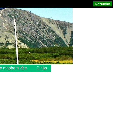
Krkonoše
Mapa stránek
Tisk
Rozumím
A mnohem více
O nás