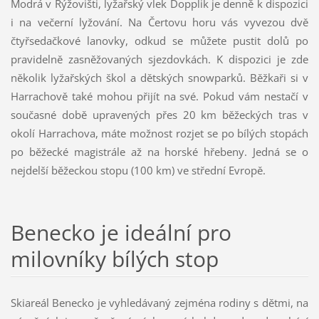
Modrá v Rýžovišti, lyžařský vlek Dopplik je denně k dispozici
i na večerní lyžování. Na Čertovu horu vás vyvezou dvě
čtyřsedačkové lanovky, odkud se můžete pustit dolů po
pravidelně zasněžovaných sjezdovkách. K dispozici je zde
několik lyžařských škol a dětských snowparků. Běžkaři si v
Harrachově také mohou přijít na své. Pokud vám nestačí v
současné době upravených přes 20 km běžeckých tras v
okolí Harrachova, máte možnost rozjet se po bílých stopách
po běžecké magistrále až na horské hřebeny. Jedná se o
nejdelší běžeckou stopu (100 km) ve střední Evropě.
Benecko je ideální pro
milovníky bílých stop
Skiareál Benecko je vyhledávaný zejména rodiny s dětmi, na