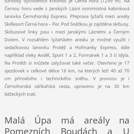
turistiky východních Krkonoš je Černá hora (1299 m). Na
Černou horu vede z Janských Lázní osmimístná kabinková
lanovka Černohorský Express. Přeprava lyžařů mezi areály
SkiResort Černá hora – Pec Pod Sněžkou je zajištěna skibusy.
Skibusové linky jsou i mezi Janskými Lázněmi a Černým
Dolem. V rozsáhlém lyžařském areálu je možné využít i
sedačkovou lanovku Protěž a Hofmanky Express, dále
například vleky Anděl, Sport 1 a 2, Formánek 1 a 3 či Idyla.
Na Protěži si můžete zalyžovat také večer. Otevřeno je 17
sjezdovek v celkové délce 16 km, na kterých leží 40 až 70
cm přírodního i technického sněhu. V provozu je i
Černohorská sáňkařská cesta, upraveno je na 30 km
běžeckých tratí.
Malá Úpa má areály na
Pomezních Boudách a U