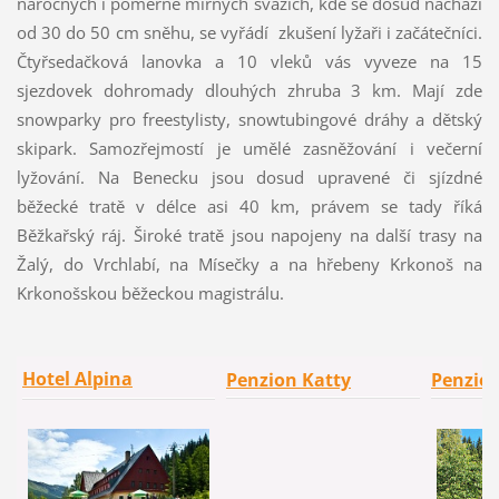
náročných i poměrně mírných svazích, kde se dosud nachází
od 30 do 50 cm sněhu, se vyřádí zkušení lyžaři i začátečníci.
Čtyřsedačková lanovka a 10 vleků vás vyveze na 15
sjezdovek dohromady dlouhých zhruba 3 km. Mají zde
snowparky pro freestylisty, snowtubingové dráhy a dětský
skipark. Samozřejmostí je umělé zasněžování i večerní
lyžování. Na Benecku jsou dosud upravené či sjízdné
běžecké tratě v délce asi 40 km, právem se tady říká
Běžkařský ráj. Široké tratě jsou napojeny na další trasy na
Žalý, do Vrchlabí, na Mísečky a na hřebeny Krkonoš na
Krkonošskou běžeckou magistrálu.
Hotel Alpina
Penzion Katty
Penzion