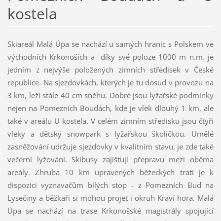
kostela
Skiareál Malá Úpa se nachází u samých hranic s Polskem ve
východních Krkonoších a díky své poloze 1000 m n.m. je
jedním z nejvýše položených zimních středisek v České
republice. Na sjezdovkách, kterých je tu dosud v provozu na
3 km, leží stále 40 cm sněhu. Dobré jsou lyžařské podmínky
nejen na Pomezních Boudách, kde je vlek dlouhý 1 km, ale
také v areálu U kostela. V celém zimním středisku jsou čtyři
vleky a dětský snowpark s lyžařskou školičkou. Umělé
zasněžování udržuje sjezdovky v kvalitním stavu, je zde také
večerní lyžování. Skibusy zajišťují přepravu mezi oběma
areály. Zhruba 10 km upravených běžeckých tratí je k
dispozici vyznavačům bílých stop - z Pomezních Bud na
Lysečiny a běžkaři si mohou projet i okruh Kraví hora. Malá
Úpa se nachází na trase Krkonošské magistrály spojující