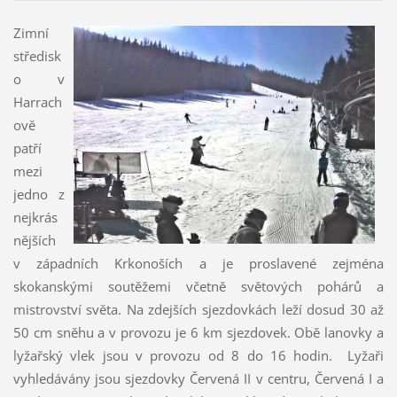
Zimní
středisk
o v
Harrach
ově
patří
mezi
jedno z
nejkrás
nějších
v západních Krkonoších a je proslavené zejména
skokanskými soutěžemi včetně světových pohárů a
mistrovství světa. Na zdejších sjezdovkách leží dosud 30 až
50 cm sněhu a v provozu je 6 km sjezdovek. Obě lanovky a
lyžařský vlek jsou v provozu od 8 do 16 hodin. Lyžaři
vyhledávány jsou sjezdovky Červená II v centru, Červená I a