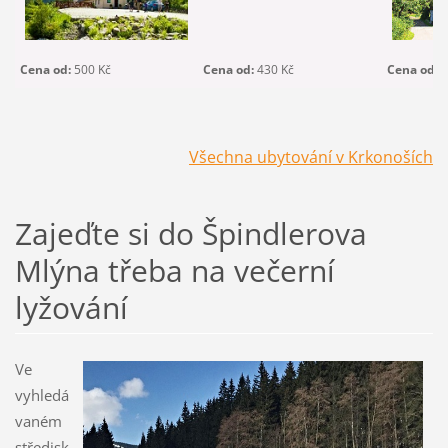
Cena od:
500 Kč
Cena od:
430 Kč
Cena od:
5
Všechna ubytování v Krkonoších
Zajeďte si do Špindlerova
Mlýna třeba na večerní
lyžování
Ve
vyhledá
vaném
středisk