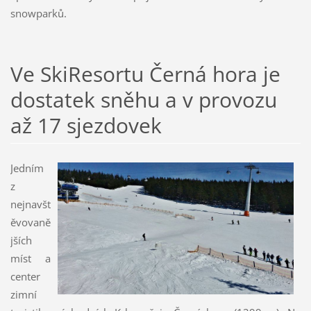
snowparků.
Ve SkiResortu Černá hora je
dostatek sněhu a v provozu
až 17 sjezdovek
Jedním
z
nejnavšt
ěvovaně
jších
míst a
center
zimní