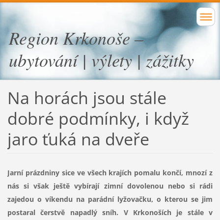
Region Krkonoše –
ubytování | výlety | zážitky
Na horách jsou stále
dobré podmínky, i když
jaro ťuká na dveře
Jarní prázdniny sice ve všech krajích pomalu končí, mnozí z
nás si však ještě vybírají zimní dovolenou nebo si rádi
zajedou o víkendu na parádní lyžovačku, o kterou se jim
postaral čerstvě napadlý sníh. V Krkonoších je stále v