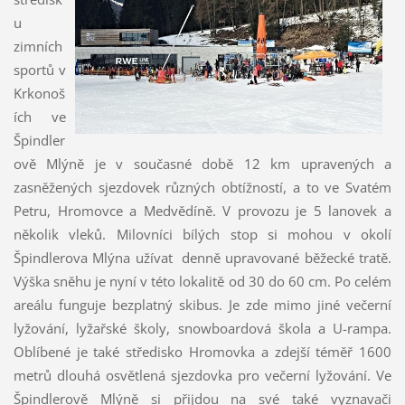
u
zimních
sportů v
Krkonoš
ích ve
Špindler
ově Mlýně je v současné době 12 km upravených a
zasněžených sjezdovek různých obtížností, a to ve Svatém
Petru, Hromovce a Medvědíně. V provozu je 5 lanovek a
několik vleků. Milovníci bílých stop si mohou v okolí
Špindlerova Mlýna užívat denně upravované běžecké tratě.
Výška sněhu je nyní v této lokalitě od 30 do 60 cm. Po celém
areálu funguje bezplatný skibus. Je zde mimo jiné večerní
lyžování, lyžařské školy, snowboardová škola a U-rampa.
Oblíbené je také středisko Hromovka a zdejší téměř 1600
metrů dlouhá osvětlená sjezdovka pro večerní lyžování. Ve
Špindlerově Mlýně si přijdou na své také vyznavači